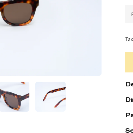
Tax
De
D
P
Se