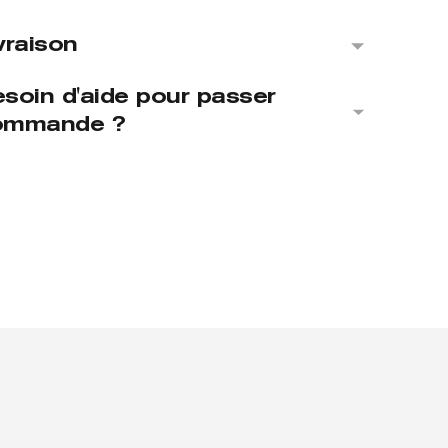
vraison
soin d'aide pour passer
ommande ?
uter
duit
re
ier