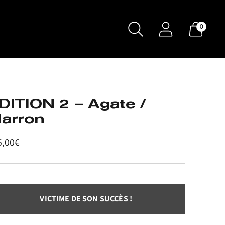
0
DITION 2 – Agate /
arron
x
5,00€
rmal
VICTIME DE SON SUCCÈS !