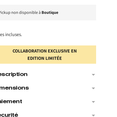
Pickup non disponible à
Boutique
es incluses.
COLLABORATION EXCLUSIVE EN
EDITION LIMITÉE
scription
imensions
aiement
curité